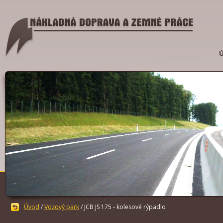
Úvod
/
Vozový park
/ JCB JS 175 - kolesové rýpadlo