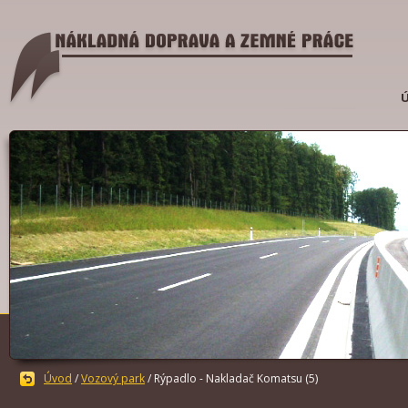
Úvod
/
Vozový park
/ Rýpadlo - Nakladač Komatsu (5)